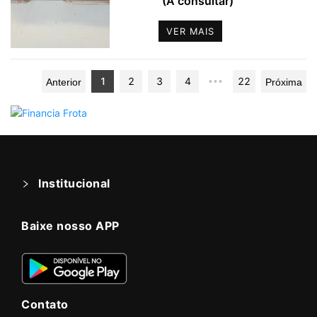
(A consultar)
VER MAIS
1
2
3
4
22
•••
Anterior
Próxima
Institucional
Baixe nosso APP
Contato